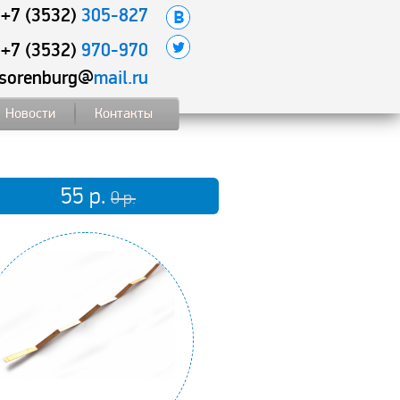
+7 (3532)
305-827
+7 (3532)
970-970
sorenburg@
mail.ru
Новости
Контакты
55
р.
0 р.