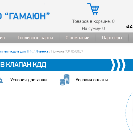
Товаров в корзине:
0
az
На сумму:
0
ин
Топливные карты
О компании
Партнеры
омплектующие для ТРК
/
Ливенка
/ Пружина 734.05.00.07
7 В КЛАПАН КДД
Условия доставки
Условия оплаты